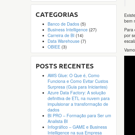
CATEGORIAS
Exis
bem m
Banco de Dados
(5)
Para 
Business Intelligence
(27)
por s
Carreira de BI
(14)
escal
Data Warehouse
(7)
OBIEE
(3)
Vamo
POSTS RECENTES
AWS Glue: O Que é, Como
Funciona e Como Evitar Custos
Surpresa (Guia para Iniciantes)
Azure Data Factory: A solução
definitiva de ETL na nuvem para
impulsionar a transformação de
dados
BI PRO – Formação para Ser um
Analista BI
Infográfico – GAME e Business
Intelligence na sua Empresa