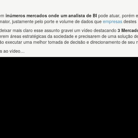
tem
inúmeros mercados onde um analista de BI
pode atuar, porém ex
aior, justamente pelo porte e volume de dados que
empresas
destes
deixar mais claro esse assunto gravei um vídeo destacando
3 Mercado
erem áreas estratégicas da sociedade e precisarem de uma solução de 
ão executar uma melhor tomada de decisão e direcionamento de seu 
s ao vídeo…