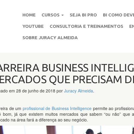
PULAR PARA O CONTEÚDO
HOME
CURSOS
SEJA BI PRO
BI COMO DEV
YOUTUBE
CONSULTORIA E TREINAMENTOS
E
SOBRE JURACY ALMEIDA
ARREIRA BUSINESS INTELLIG
ERCADOS QUE PRECISAM DE
icado em
28 de junho de 2018
por
Juracy Almeida
.
reira de um
profissional de Business Intelligence
permite ao profission
é bom, já que existem muitos mercados que sabem “ou não” que a
ficado na área fará a diferença ao seu negócio.